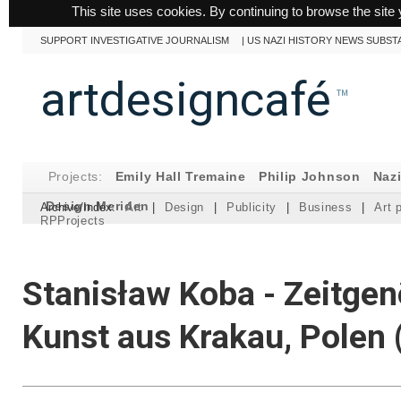
This site uses cookies. By continuing to browse the site 
SUPPORT INVESTIGATIVE JOURNALISM
|
US NAZI HISTORY NEWS SUBST
artdesigncafé
™
Projects:
Emily Hall Tremaine
Philip Johnson
Naz
Design Meriden
Archive/Index:
Art
|
Design
|
Publicity
|
Business
|
Art 
RPProjects
Stanisław Koba - Zeitge
Kunst aus Krakau, Polen 