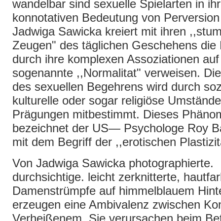
wandelbar sind sexuelle Spielarten in ihr
konnotativen Bedeutung von Perversion
Jadwiga Sawicka kreiert mit ihren ,,st
Zeugen" des täglichen Geschehens die F
durch ihre komplexen Assoziationen auf
sogenannte ,,Normalitat" verweisen. Die 
des sexuellen Begehrens wird durch soz
kulturelle oder sogar religiöse Umständ
Prägungen mitbestimmt. Dieses Phäno
bezeichnet der US— Psychologe Roy B
mit dem Begriff der ,,erotischen Plastizit
Von Jadwiga Sawicka photographierte.
durchsichtige. leicht zerknitterte, hautfa
Damenstrümpfe auf himmelblauem Hint
erzeugen eine Ambivalenz zwischen Ko
Verheißenem. Sie verursachen beim Bet