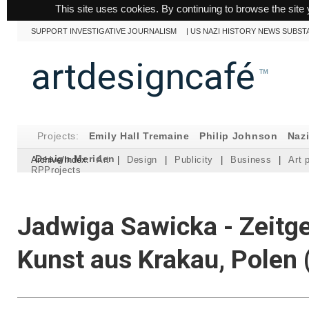
This site uses cookies. By continuing to browse the site 
SUPPORT INVESTIGATIVE JOURNALISM
|
US NAZI HISTORY NEWS SUBST
artdesigncafé
™
Projects:
Emily Hall Tremaine
Philip Johnson
Naz
Design Meriden
Archive/Index:
Art
|
Design
|
Publicity
|
Business
|
Art 
RPProjects
Jadwiga Sawicka - Zeitg
Kunst aus Krakau, Polen 